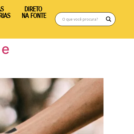
AS
DIRETO
RIAS
NA FONTE
 e