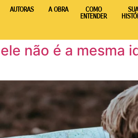
AUTORAS
A OBRA
COMO
SU
ENTENDER
HISTÓ
 dele não é a mesma i