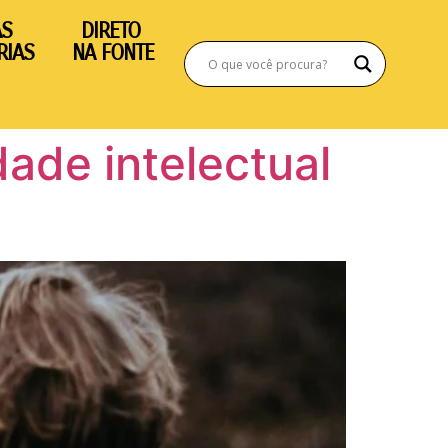
AS
DIRETO
RIAS
NA FONTE
dade intelectual