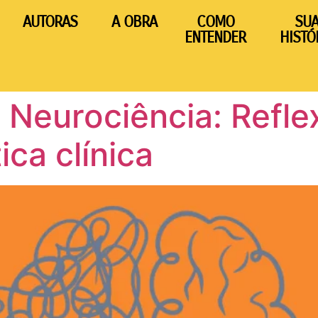
AUTORAS
A OBRA
COMO
SU
ENTENDER
HISTÓ
Neurociência: Refle
ica clínica