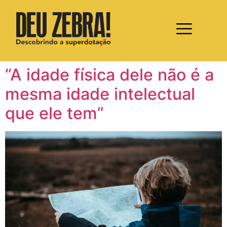
“A idade física dele não é a
mesma idade intelectual
que ele tem”