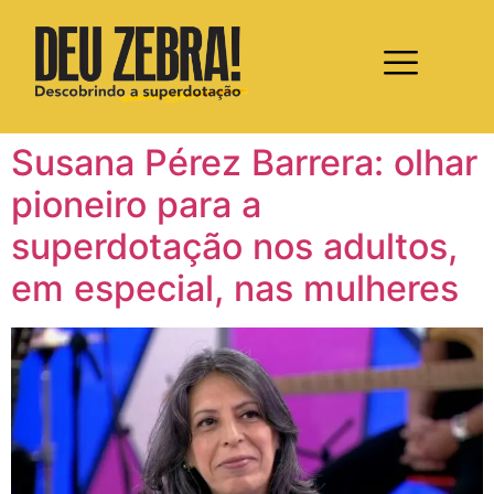
Susana Pérez Barrera: olhar
pioneiro para a
superdotação nos adultos,
em especial, nas mulheres