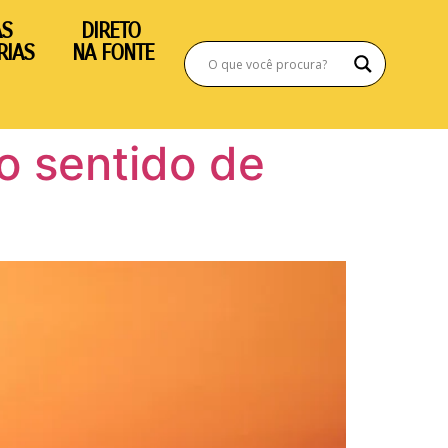
AS
DIRETO
RIAS
NA FONTE
o sentido de