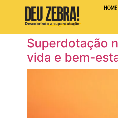
HOME
Superdotação na
vida e bem-est